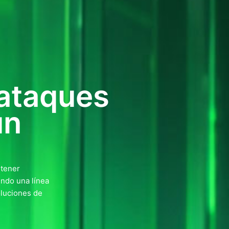
 ataques
un
etener
endo una línea
oluciones de