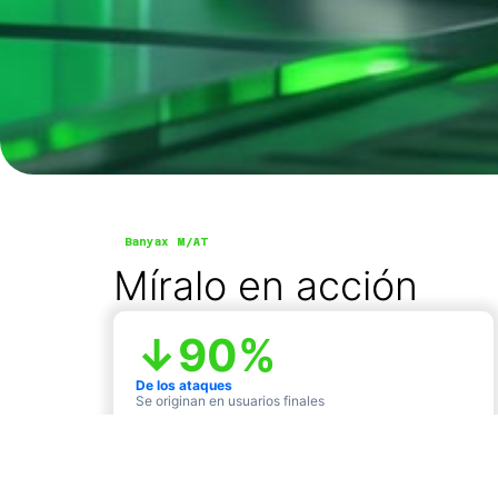
Banyax M/AT
Míralo en acción
↓
90
%
De los ataques
Se originan en usuarios finales
↓
20
%