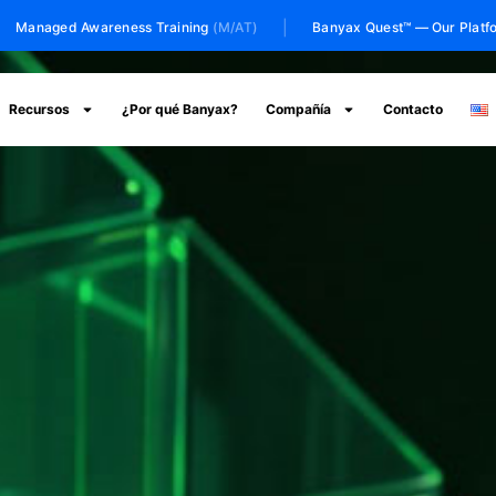
|
aged Awareness Training
(M/AT)
Banyax Quest™ — Our Platform
Recursos
¿Por qué Banyax?
Compañía
Contacto